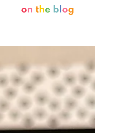
o
n
t
h
e
b
l
o
g