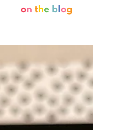
o
n
t
h
e
b
l
o
g